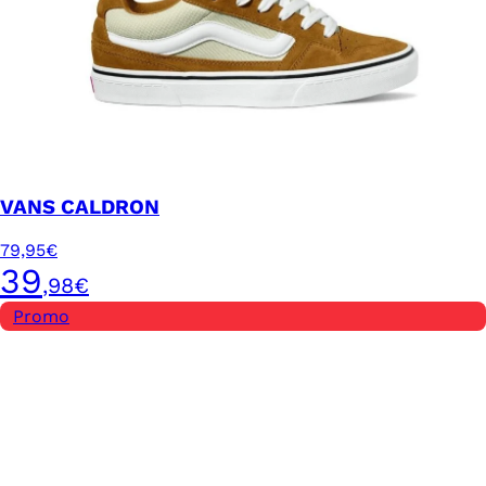
VANS CALDRON
79,95€
39
,98€
Promo