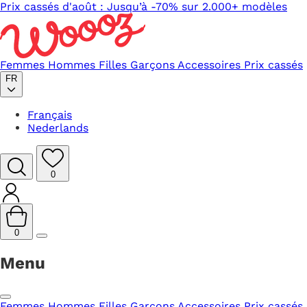
Prix cassés d'août : Jusqu’à -70% sur 2.000+ modèles
Femmes
Hommes
Filles
Garçons
Accessoires
Prix cassés
FR
Français
Nederlands
0
0
Menu
Femmes
Hommes
Filles
Garçons
Accessoires
Prix cassés