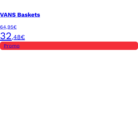
VANS Baskets
64,95€
32
,48€
Promo