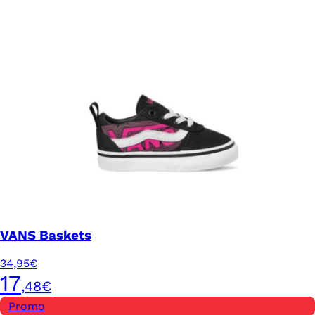
VANS Baskets
34,95€
17
,48€
Promo