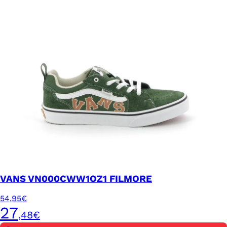
VANS VN000CWW1OZ1 FILMORE
54,95€
27
,48€