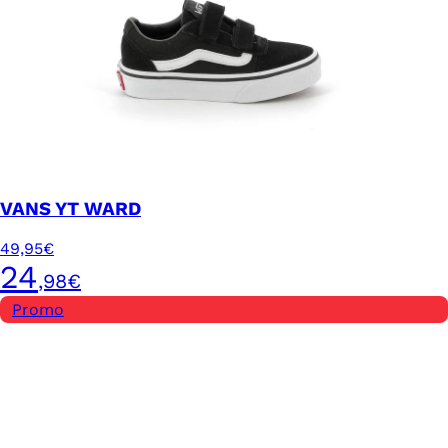
VANS YT WARD
49,95€
24
,98€
Promo