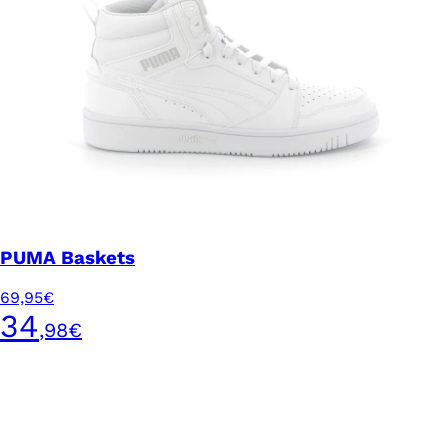
PUMA Baskets
69,95€
34
,98€