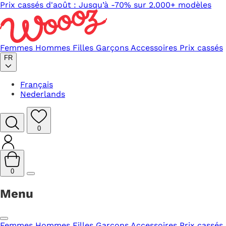
Prix cassés d'août : Jusqu’à -70% sur 2.000+ modèles
Femmes
Hommes
Filles
Garçons
Accessoires
Prix cassés
FR
Français
Nederlands
0
0
Menu
Femmes
Hommes
Filles
Garçons
Accessoires
Prix cassés