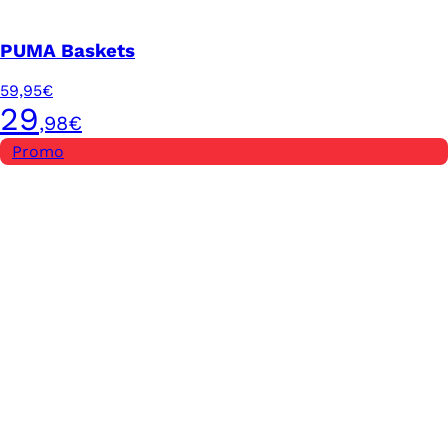
PUMA Baskets
59,95€
29
,98€
Promo