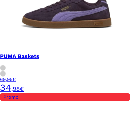
PUMA Baskets
69,95€
34
,98€
Promo