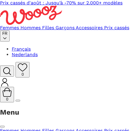
Prix cassés d'août : Jusqu’à -70% sur 2.000+ modèles
Femmes
Hommes
Filles
Garçons
Accessoires
Prix cassés
FR
Français
Nederlands
0
0
Menu
Femmes
Hommes
Filles
Garçons
Accessoires
Prix cassés