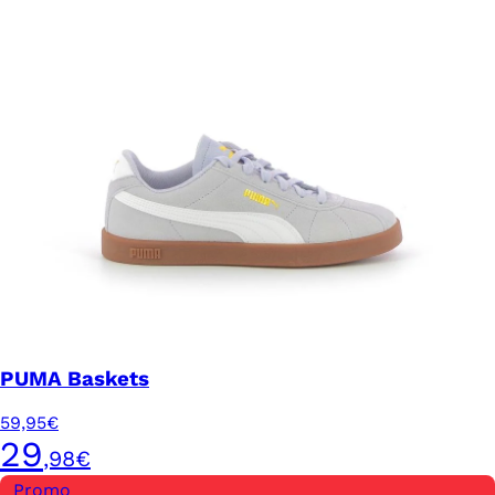
PUMA Baskets
59,95€
29
,98€
Promo