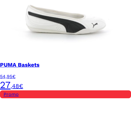
PUMA Baskets
54,95€
27
,48€
Promo