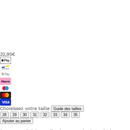
32
,95€
Choisissez votre taille
Guide des tailles
28
29
30
31
32
33
34
35
Ajouter au panier