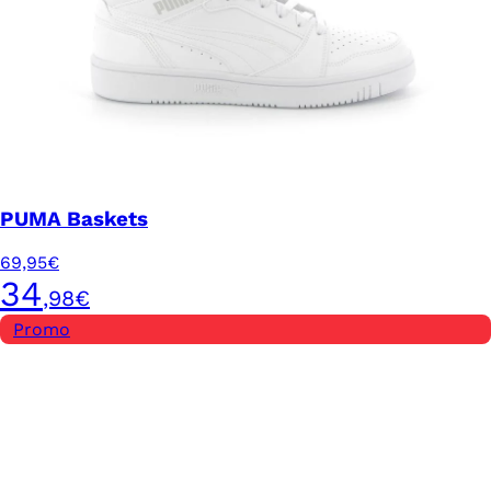
PUMA Baskets
69,95€
34
,98€
Promo