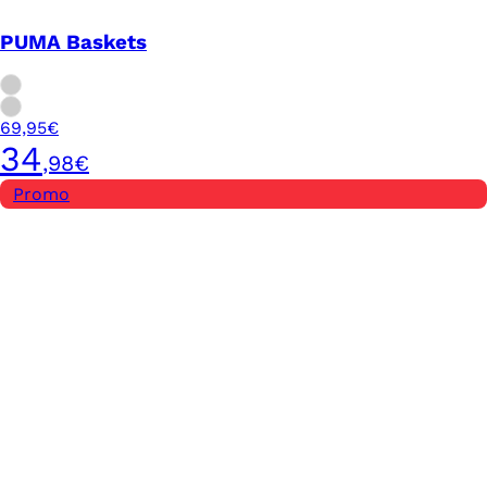
PUMA Baskets
69,95€
34
,98€
Promo